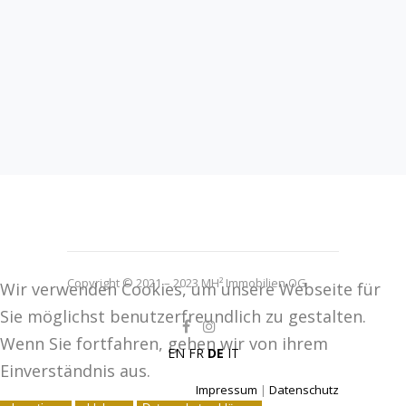
Copyright © 2021 – 2023 MH² Immobilien OG
Wir verwenden Cookies, um unsere Webseite für
Sie möglichst benutzerfreundlich zu gestalten.
Wenn Sie fortfahren, gehen wir von ihrem
EN
FR
DE
IT
Einverständnis aus.
Impressum
|
Datenschutz