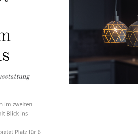
im
ls
usstattung
h im zweiten
t Blick ins
etet Platz für 6