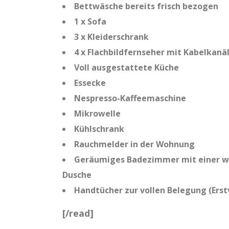
Bettwäsche bereits frisch bezogen
1 x Sofa
3 x Kleiderschrank
4 x Flachbildfernseher mit Kabelkanä
Voll ausgestattete Küche
Essecke
Nespresso-Kaffeemaschine
Mikrowelle
Kühlschrank
Rauchmelder in der Wohnung
Geräumiges Badezimmer mit einer w
Dusche
Handtücher zur vollen Belegung (Ers
[/read]