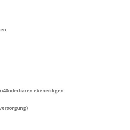
len
u40nderbaren ebenerdigen
tversorgung)